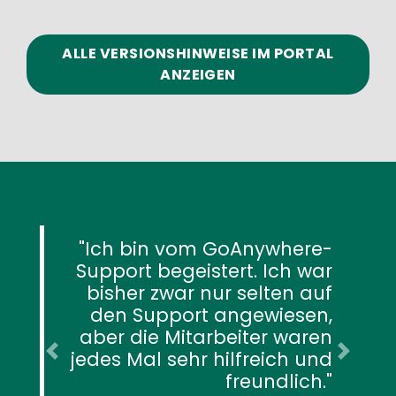
ALLE VERSIONSHINWEISE IM PORTAL
ANZEIGEN
GoAnywhere-
Der Support wa
ert. Ich war
exzellent und i
r selten auf
stets schnell eine 
angewiesen,
erhalten. Ich wei
beiter waren
meine Anliegen na
ilfreich und
Anlegen eines Ticke
freundlich.
schnell bearbeitet 