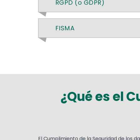
RGPD (o GDPR)
FISMA
¿Qué es el C
Text
El Cumplimiento de la Seguridad de los d