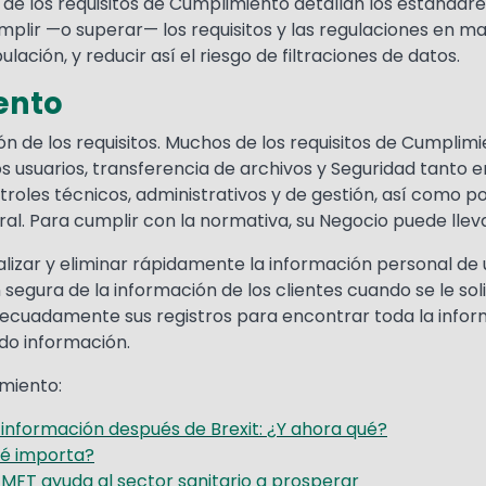
 de los requisitos de Cumplimiento detallan los estánda
mplir —o superar— los requisitos y las regulaciones en m
ación, y reducir así el riesgo de filtraciones de datos.
ento
 de los requisitos. Muchos de los requisitos de Cumplimie
s usuarios, transferencia de archivos y Seguridad tanto 
oles técnicos, administrativos y de gestión, así como pol
al. Para cumplir con la normativa, su Negocio puede llev
lizar y eliminar rápidamente la información personal de
segura de la información de los clientes cuando se le soli
ecuadamente sus registros para encontrar toda la inform
do información.
miento:
 información después de Brexit: ¿Y ahora qué?
ué importa?
FT ayuda al sector sanitario a prosperar