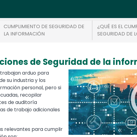
CUMPLIMIENTO DE SEGURIDAD DE
¿QUÉ ES EL CUM
LA INFORMACIÓN
SEGURIDAD DE 
ciones de Seguridad de la info
 trabajan arduo para
Media
Image
e su industria y los
ormación personal, pero si
ecuadas, recopilar
es de auditoría
as de trabajo adicionales
ás relevantes para cumplir
ión son: