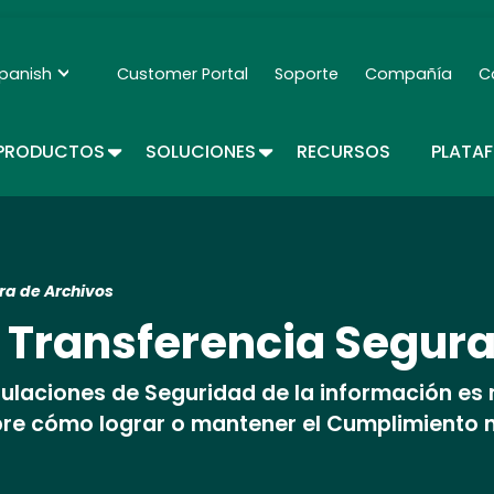
Skip
to
main
panish
Customer Portal
Soporte
Compañía
C
Secondary Navigation - Espanol
content
TOGGLE DROPDOWN
TOGGLE DROPDOWN
PRODUCTOS
SOLUCIONES
RECURSOS
PLATA
ra de Archivos
 Transferencia Segura
gulaciones de Seguridad de la información es
obre cómo lograr o mantener el Cumplimiento 