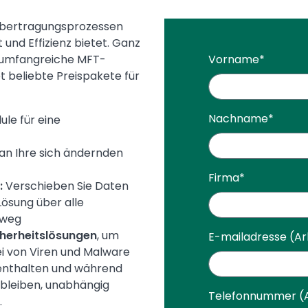
übertragungsprozessen
und Effizienz bietet. Ganz
r umfangreiche MFT-
Vorname
*
 beliebte Preispakete für
Nachname
*
ule für eine
 an Ihre sich ändernden
Firma
*
:
Verschieben Sie Daten
Lösung über alle
nweg
cherheitslösungen
, um
E-mailadresse (Ar
rei von Viren und Malware
 enthalten und während
 bleiben, unabhängig
Telefonnummer (A
.