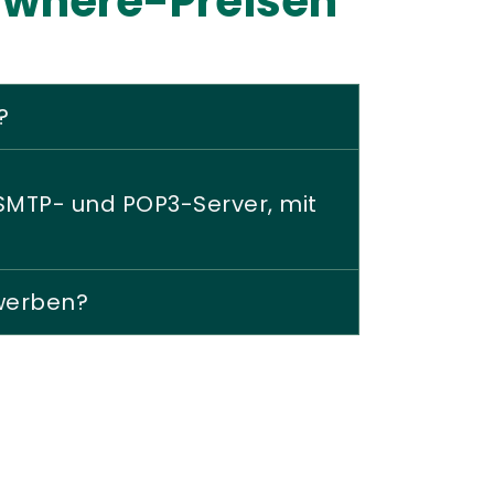
nywhere-Preisen
?
, SMTP- und POP3-Server, mit
rwerben?