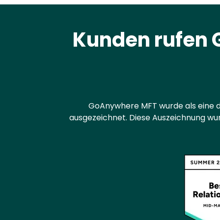
Kunden rufen 
GoAnywhere MFT wurde als eine d
ausgezeichnet. Diese Auszeichnung wu
Text
Image