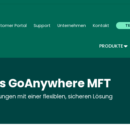
Skip
to
main
content
tomer Portal
Support
Unternehmen
Kontakt
T
ndary Navigation - Deutsch
TO
PRODUKTE
ras GoAnywhere MFT
ngen mit einer flexiblen, sicheren Lösung