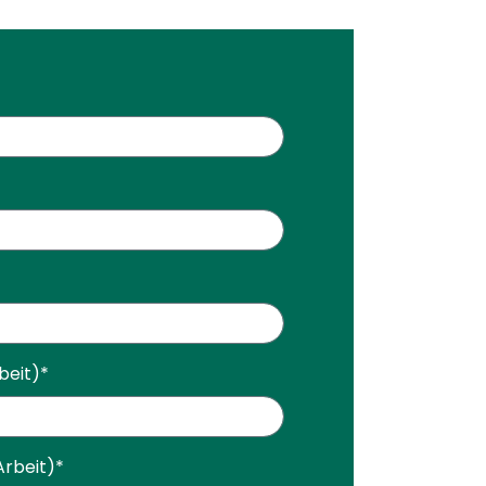
beit)
*
rbeit)
*