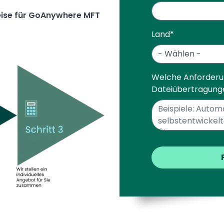
reise für GoAnywhere MFT
Land
*
Welche Anforderu
Dateiübertragun