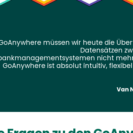
GoAnywhere müssen wir heute die Über
Datensätzen zw
bankmanagementsystemen nicht mehr s
GoAnywhere ist absolut intuitiv, flexib
Van N