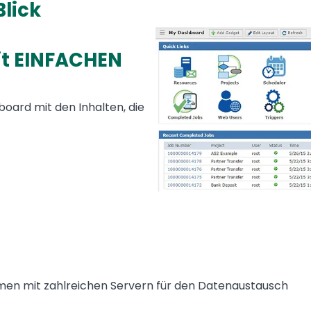
Blick
Media
Image
it EINFACHEN
ard mit den Inhalten, die
n mit zahlreichen Servern für den Datenaustausch