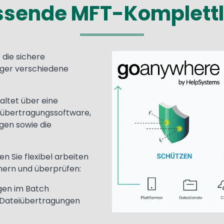
sende MFT-Komplett
 die sichere
Media
Image
nger verschiedene
ltet über eine
eiübertragungssoftware,
gen sowie die
 Sie flexibel arbeiten
hern und überprüfen:
gen im Batch
Dateiübertragungen