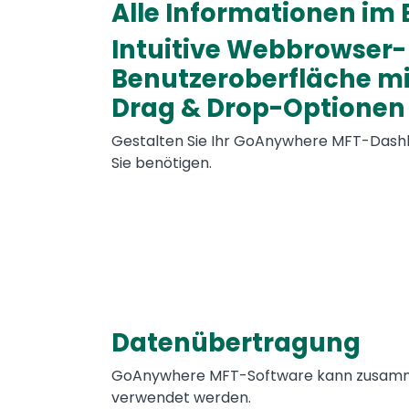
Alle Informationen im 
Intuitive Webbrowser-
Text
Benutzeroberfläche m
Drag & Drop-Optionen
Gestalten Sie Ihr GoAnywhere MFT-Dashbo
Sie benötigen.
Datenübertragung
Text
GoAnywhere MFT-Software kann zusamme
verwendet werden.