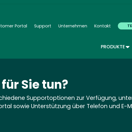
Skip
to
main
content
tomer Portal
Support
Unternehmen
Kontakt
T
ndary Navigation - Deutsch
TO
PRODUKTE
für Sie tun?
hiedene Supportoptionen zur Verfügung, unte
tal sowie Unterstützung über Telefon und E-Ma