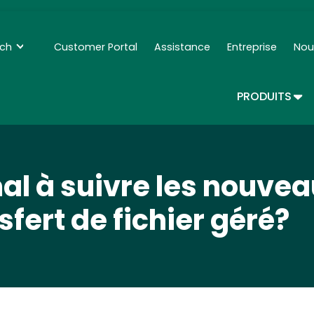
Skip
to
main
nch
Customer Portal
Assistance
Entreprise
Nou
Secondary Navigation - Francais
content
TOG
PRODUITS
l à suivre les nouveau
sfert de fichier géré?