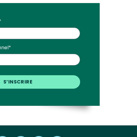
*
nnel
*