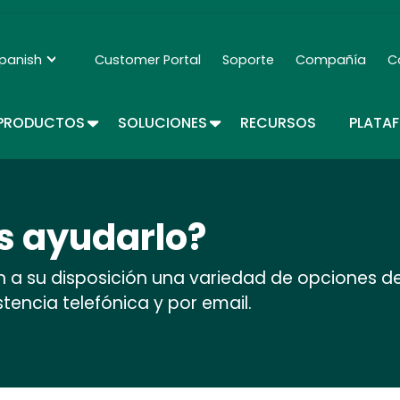
Skip
to
main
panish
Customer Portal
Soporte
Compañía
C
Secondary Navigation - Espanol
content
TOGGLE DROPDOWN
TOGGLE DROPDOWN
PRODUCTOS
SOLUCIONES
RECURSOS
PLATA
 ayudarlo?
n a su disposición una variedad de opciones de
istencia telefónica y por email.