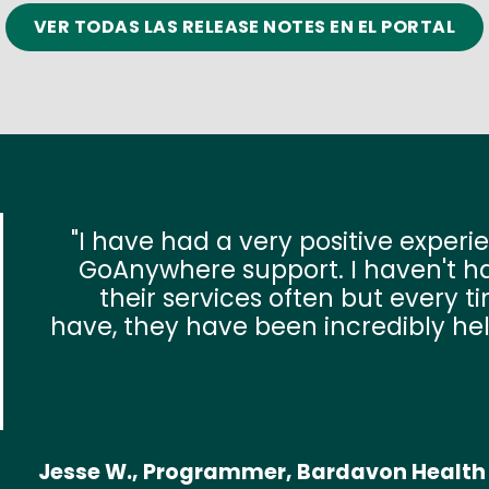
VER TODAS LAS RELEASE NOTES EN EL PORTAL
tive experience with
 haven't had to use
but every time that I
redibly helpful and
friendly.
avon Health Innovations