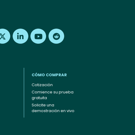
Find us on X
Find us on LinkedIn
Find us on Youtube
Find us on Reddit
CÓMO COMPRAR
Cotización
Comience su prueba
gratuita
Solicite una
demostración en vivo