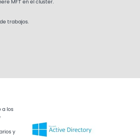
ere MFT en el cluster.
 de trabajos.
 a los
Media
Image
e
arios y