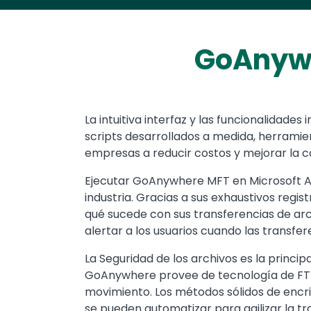
GoAnywh
Text
La intuitiva interfaz y las funcionalidad
scripts desarrollados a medida, herrami
empresas a reducir costos y mejorar la ca
Ejecutar GoAnywhere MFT en Microsoft Azu
industria. Gracias a sus exhaustivos regi
qué sucede con sus transferencias de arc
alertar a los usuarios cuando las transfe
La Seguridad de los archivos es la princi
GoAnywhere provee de tecnología de FTP s
movimiento. Los métodos sólidos de encri
se pueden automatizar para agilizar la tr