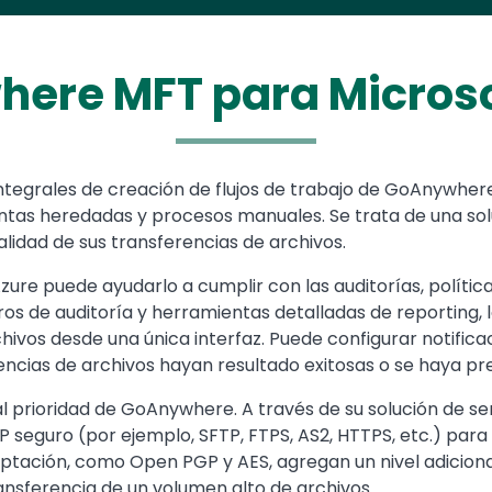
ere MFT para Microso
es integrales de creación de flujos de trabajo de GoAnywh
entas heredadas y procesos manuales. Se trata de una so
lidad de sus transferencias de archivos.
re puede ayudarlo a cumplir con las auditorías, política
stros de auditoría y herramientas detalladas de reporting
hivos desde una única interfaz. Puede configurar notific
rencias de archivos hayan resultado exitosas o se haya pr
pal prioridad de GoAnywhere. A través de su solución de s
eguro (por ejemplo, SFTP, FTPS, AS2, HTTPS, etc.) para 
ptación, como Open PGP y AES, agregan un nivel adiciona
ansferencia de un volumen alto de archivos.