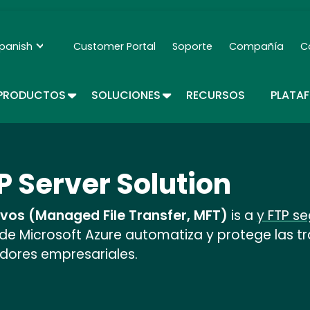
Skip
to
main
panish
Customer Portal
Soporte
Compañía
C
Secondary Navigation - Espanol
content
TOGGLE DROPDOWN
TOGGLE DROPDOWN
PRODUCTOS
SOLUCIONES
RECURSOS
PLATA
P Server Solution
ivos (Managed File Transfer, MFT)
is a
y FTP s
 de Microsoft Azure automatiza y protege las t
idores empresariales.