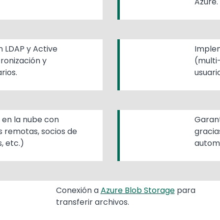
Azure.
n LDAP y Active
Implem
cronización y
(multi
rios.
usuari
 en la nube con
Garant
s remotas, socios de
gracia
, etc.)
automá
Conexión a
Azure Blob Storage
para
transferir archivos.