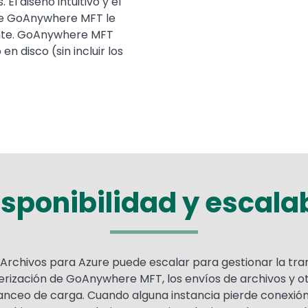
El diseño intuitivo y el
de GoAnywhere MFT le
ante. GoAnywhere MFT
n disco (sin incluir los
isponibilidad y escala
rchivos para Azure puede escalar para gestionar la tra
terización de GoAnywhere MFT, los envíos de archivos y o
alanceo de carga. Cuando alguna instancia pierde conexi