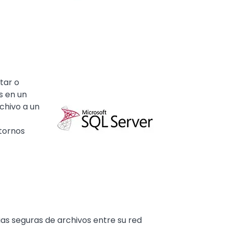
tar o
Media
Image
s en un
chivo a un
tornos
as seguras de archivos entre su red