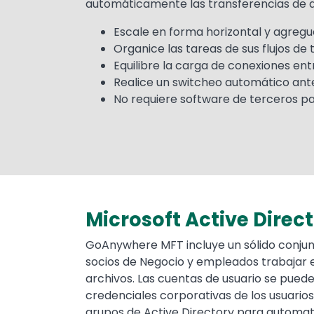
automáticamente las transferencias de ar
Escale en forma horizontal y agregu
Organice las tareas de sus flujos de 
Equilibre la carga de conexiones ent
Realice un switcheo automático ante 
No requiere software de terceros pa
Microsoft Active Direc
Text
GoAnywhere MFT incluye un sólido conjunt
socios de Negocio y empleados trabajar e
archivos. Las cuentas de usuario se pueden
credenciales corporativas de los usuario
grupos de Active Directory para automati