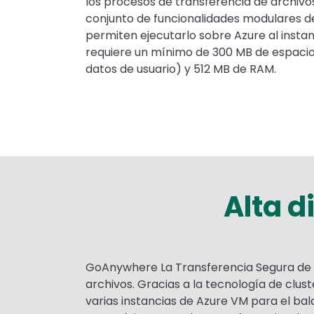
los procesos de transferencia de archivos. 
conjunto de funcionalidades modulares 
permiten ejecutarlo sobre Azure al inst
requiere un mínimo de 300 MB de espacio e
datos de usuario) y 512 MB de RAM.
Alta d
Text
GoAnywhere La Transferencia Segura de A
archivos. Gracias a la tecnología de clus
varias instancias de Azure VM para el b