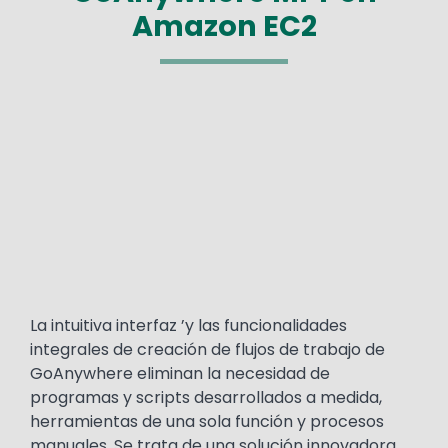
Amazon EC2
Media
Text
La intuitiva interfaz ’y las funcionalidades
integrales de creación de flujos de trabajo de
GoAnywhere eliminan la necesidad de
programas y scripts desarrollados a medida,
herramientas de una sola función y procesos
manuales. Se trata de una solución innovadora