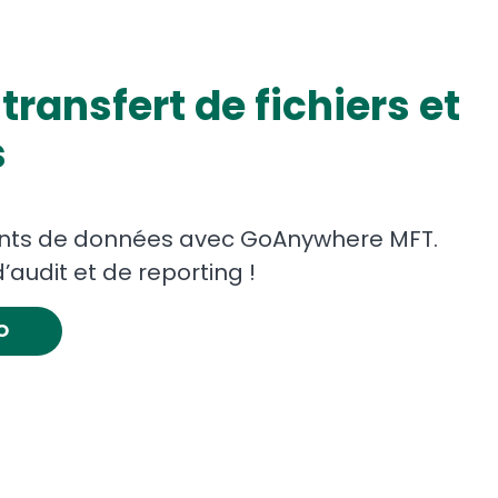
ransfert de fichiers et
s
ents de données avec GoAnywhere MFT.
’audit et de reporting !
O