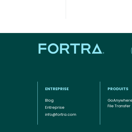
ENTREPRISE
PRODUITS
Blog
GoAnywher
Footer - Francais
File Transfer
Entreprise
info@fortra.com