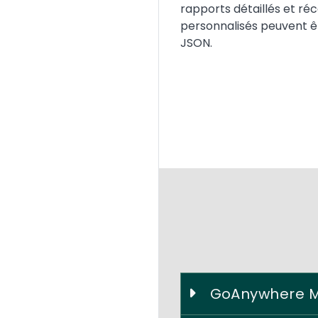
rapports détaillés et ré
personnalisés peuvent êt
JSON.
GoAnywhere MF