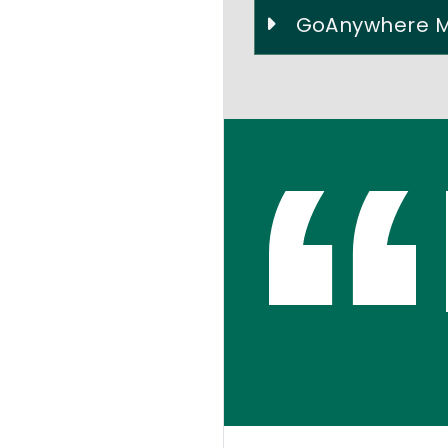
GoAnywhere MF