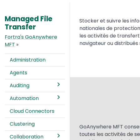
Managed File
Text
Stocker et suivre les inf
Transfer
nationales de protection
les activités de transfer
Fortra's GoAnywhere
navigateur ou distribué
MFT
»
Administration
Agents
Auditing
Automation
Cloud Connectors
Clustering
Text
GoAnywhere MFT conserve
toutes les activités de s
Collaboration