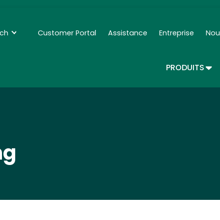
Skip
to
main
nch
Customer Portal
Assistance
Entreprise
Nou
Secondary Navigation - Francais
content
TOG
PRODUITS
ng