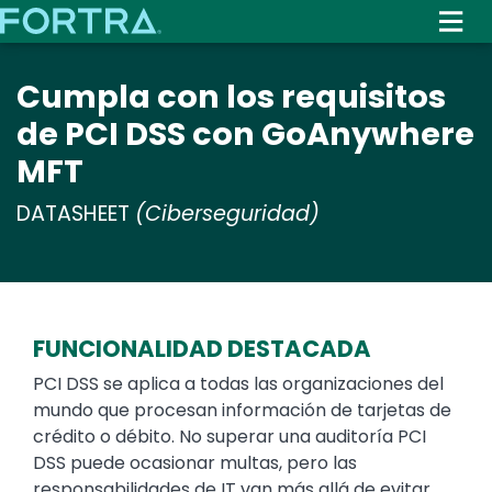
Skip
to
main
Cumpla con los requisitos
content
de PCI DSS con GoAnywhere
MFT
DATASHEET
(Ciberseguridad)
FUNCIONALIDAD DESTACADA
PCI DSS se aplica a todas las organizaciones del
mundo que procesan información de tarjetas de
crédito o débito. No superar una auditoría PCI
DSS puede ocasionar multas, pero las
responsabilidades de IT van más allá de evitar