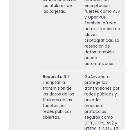
los titulares de
encriptación
las tarjetas.
fuertes como AES
y OpenPGP.
También ofrece
administración de
claves
criptográficas. La
retención de
datos también
puede
automatizarse..
Requisito 4.1
GoAnywhere
Encriptar la
protege las
transmisión de
transmisiones por
los datos de los
redes públicas y
titulares de las
privadas
tarjetas por
mediante
redes públicas
protocolos
abiertas.
seguros como
SFTP, FTPS, AS2 y
HTTPS. TLS 1.1 y 1.2