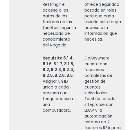
Restringir el
ofrece Seguridad
acceso a los
basada en roles
datos de los
para que cada
titulares de las
usuario solo tenga
tarjetas según la
acceso a la
necesidad de
información que
conocimiento
necesita.
del Negocio.
Requisito 8.1.4,
GoAnywhere
8.1.6, 8.1.7, 8.1.8,
cuenta con
8.2, 8.2.3, 8.2.4,
funciones
8.2.5, 8.2.6, 8.5
completas de
Asignar un ID
gestión de
único a cada
cuentas
persona que
individuales.
tenga acceso a
También puede
una
integrarse con
computadora.
LDAP y la
autenticación
externa de 2
factores RSA para