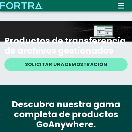
Skip
to
main
content
Productos de transferencia
de archivos gestionados
SOLICITAR UNA DEMOSTRACIÓN
Descubra nuestra gama
completa de productos
GoAnywhere.