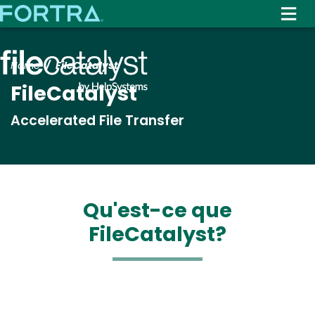
Skip
to
main
content
Home
FileCatalyst
FileCatalyst
Accelerated File Transfer
Qu'est-ce que
FileCatalyst?
Media