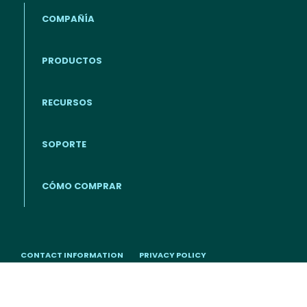
COMPAÑÍA
PRODUCTOS
RECURSOS
Footer - Español
SOPORTE
CÓMO COMPRAR
CONTACT INFORMATION
PRIVACY POLICY
COOKIE POLICY
IMPRESSUM
Copyright © Fortra, LLC and
its group of companies. Fortra®, the Fortra® logos, and other
identified marks are proprietary trademarks of Fortra, LLC.