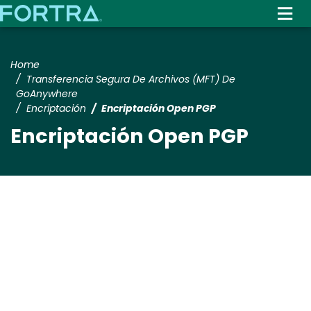
Skip
to
main
content
Home
Transferencia Segura De Archivos (MFT) De
GoAnywhere
Encriptación
Encriptación Open PGP
Encriptación Open PGP
Media