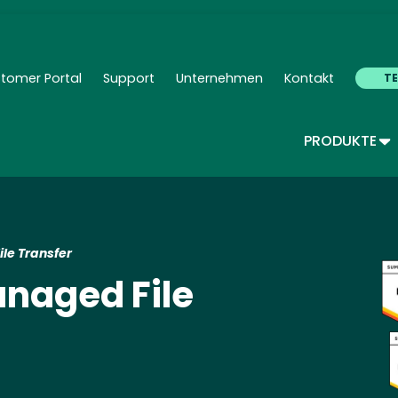
Skip
to
main
content
tomer Portal
Support
Unternehmen
Kontakt
T
ndary Navigation - Deutsch
TO
PRODUKTE
Im
le Transfer
naged File