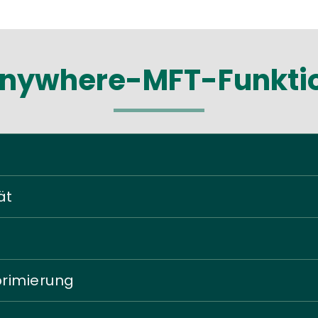
nywhere-MFT-Funkti
ät
rimierung