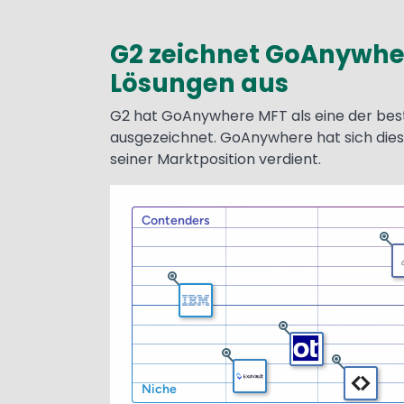
G2 zeichnet GoAnywher
Lösungen aus
Text
G2 hat GoAnywhere MFT als eine der bes
ausgezeichnet. GoAnywhere hat sich dies
seiner Marktposition verdient.