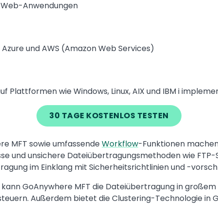
 und Web-Anwendungen
oft Azure und AWS (Amazon Web Services)
uf Plattformen wie Windows, Linux, AIX und IBM i implemen
30 TAGE KOSTENLOS TESTEN
re MFT sowie umfassende
Workflow
-Funktionen machen 
se und unsichere Dateiübertragungsmethoden wie FTP-Ser
agung im Einklang mit Sicherheitsrichtlinien und -vorschr
g kann GoAnywhere MFT die Dateiübertragung in große
steuern. Außerdem bietet die Clustering-Technologie i