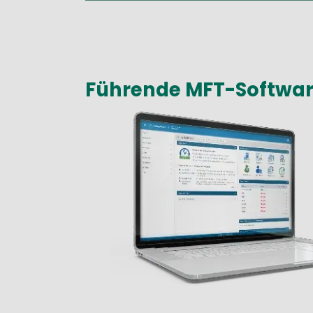
Führende MFT-Softwa
Media
Image
Text