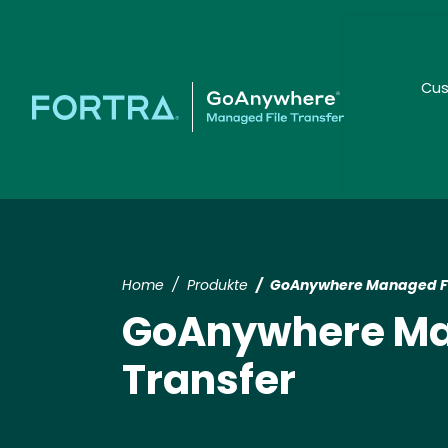
Cus
Seco
Home
Produkte
GoAnywhere Managed Fi
GoAnywhere Ma
Transfer