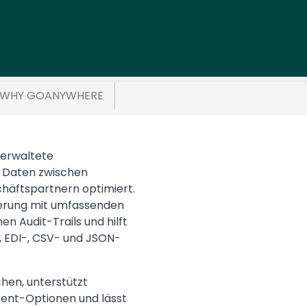
WHY GOANYWHERE
 verwaltete
Media
n Daten zwischen
häftspartnern optimiert.
uerung mit umfassenden
en Audit-Trails und hilft
, EDI-, CSV- und JSON-
chen, unterstützt
nt-Optionen und lässt